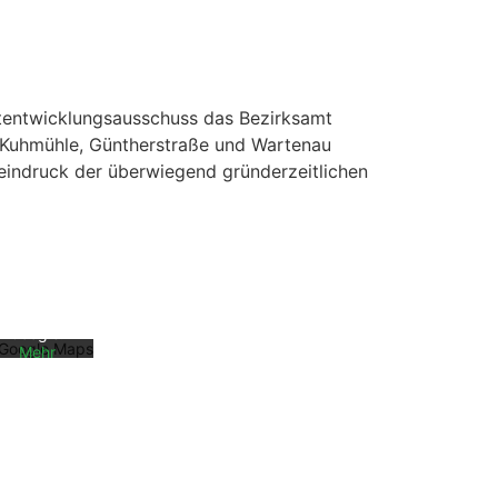
dtentwicklungsausschuss das Bezirksamt
, Kuhmühle, Güntherstraße und Wartenau
eindruck der überwiegend gründerzeitlichen
Mit dem
Laden der
Karte
akzeptiere
n Sie die
Datenschu
tzerklärun
g von
Google.
Mehr
erfahren
Karte
laden
Google
Maps immer