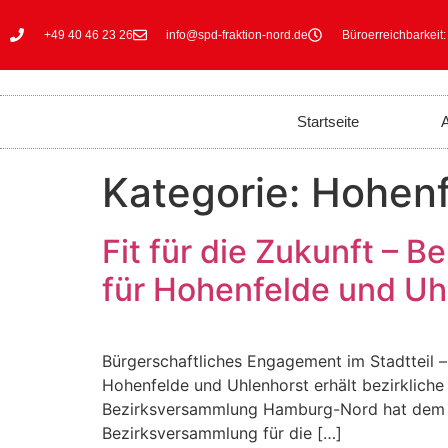
+49 40 46 23 26
info@spd-fraktion-nord.de
Büroerreichbarkeit:
Startseite
A
Kategorie:
Hohenf
Fit für die Zukunft – B
für Hohenfelde und Uh
Bürgerschaftliches Engagement im Stadtteil –
Hohenfelde und Uhlenhorst erhält bezirkliche 
Bezirksversammlung Hamburg-Nord hat dem Tr
Bezirksversammlung für die […]