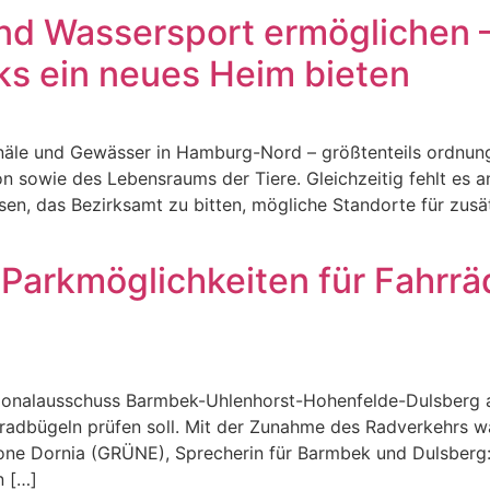
und Wassersport ermöglichen
ks ein neues Heim bieten
näle und Gewässer in Hamburg-Nord – größtenteils ordnungs
on sowie des Lebensraums der Tiere. Gleichzeitig fehlt es 
n, das Bezirksamt zu bitten, mögliche Standorte für zusätz
 Parkmöglichkeiten für Fahrr
ionalausschuss Barmbek-Uhlenhorst-Hohenfelde-Dulsberg a
radbügeln prüfen soll. Mit der Zunahme des Radverkehrs wä
mone Dornia (GRÜNE), Sprecherin für Barmbek und Dulsberg:
n […]