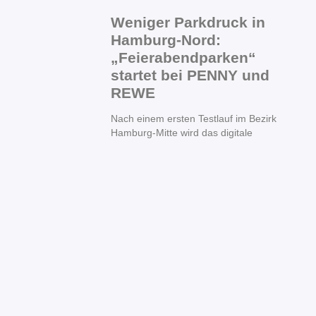
Weniger Parkdruck in
Hamburg-Nord:
„Feierabendparken“
startet bei PENNY und
REWE
Nach einem ersten Testlauf im Bezirk
Hamburg-Mitte wird das digitale
Ein Jahr
Koalitionsarbeit in
Hamburg-Nord: SPD,
CDU und FDP ziehen
positive Zwischenbilanz
für den Bezirk