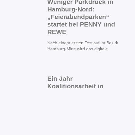
Weniger Parkdruck in
Hamburg-Nord:
„Feierabendparken“
startet bei PENNY und
REWE
Nach einem ersten Testlauf im Bezirk
Hamburg-Mitte wird das digitale
Ein Jahr
Koalitionsarbeit in
Hamburg-Nord: SPD,
CDU und FDP ziehen
positive Zwischenbilanz
für den Bezirk
Vor mehr als einem Jahr am 1. Mai fiel
mit