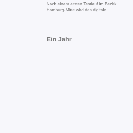
Nach einem ersten Testlauf im Bezirk
Hamburg-Mitte wird das digitale
Ein Jahr
Koalitionsarbeit in
Hamburg-Nord: SPD,
CDU und FDP ziehen
positive Zwischenbilanz
für den Bezirk
Vor mehr als einem Jahr am 1. Mai fiel
mit