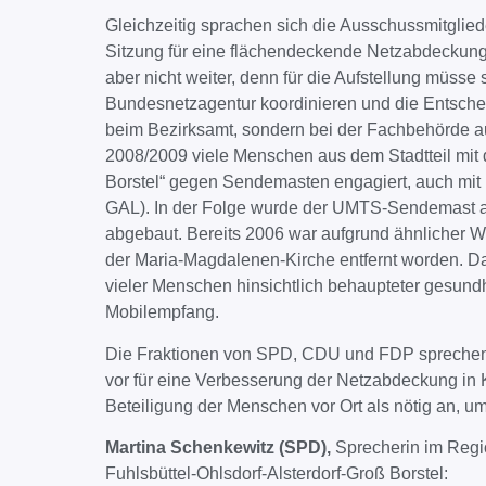
Gleichzeitig sprachen sich die Ausschussmitgli
Sitzung für eine flächendeckende Netzabdeckung 
aber nicht weiter, denn für die Aufstellung müsse s
Bundesnetzagentur koordinieren und die Entschei
beim Bezirksamt, sondern bei der Fachbehörde a
2008/2009 viele Menschen aus dem Stadtteil mit d
Borstel“ gegen Sendemasten engagiert, auch mi
GAL). In der Folge wurde der UMTS-Sendemast a
abgebaut. Bereits 2006 war aufgrund ähnlicher 
der Maria-Magdalenen-Kirche entfernt worden. 
vieler Menschen hinsichtlich behaupteter gesund
Mobilempfang.
Die Fraktionen von SPD, CDU und FDP sprechen 
vor für eine Verbesserung der Netzabdeckung in K
Beteiligung der Menschen vor Ort als nötig an, u
Martina Schenkewitz (SPD),
Sprecherin im Reg
Fuhlsbüttel-Ohlsdorf-Alsterdorf-Groß Borstel: