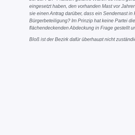
eingesetzt haben, den vorhanden Mast vor Jahre
sie einen Antrag darüber, dass ein Sendemast in K
Bürgerbeteiligung? Im Prinzip hat keine Partei di
flächendeckenden Abdeckung in Frage gestellt un
Bloß ist der Bezirk dafür überhaupt nicht zuständ
privater Anbieter müsste sich an die Bundesnetza
über die Bewilligung eines geeigneten Standortes