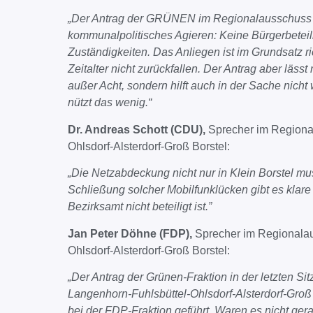
„Der Antrag der GRÜNEN im Regionalausschuss F
kommunalpolitisches Agieren: Keine Bürgerbeteil
Zuständigkeiten. Das Anliegen ist im Grundsatz ric
Zeitalter nicht zurückfallen. Der Antrag aber lässt
außer Acht, sondern hilft auch in der Sache nicht
nützt das wenig.“
Dr. Andreas Schott (CDU),
Sprecher im Regiona
Ohlsdorf-Alsterdorf-Groß Borstel:
„Die Netzabdeckung nicht nur in Klein Borstel mu
Schließung solcher Mobilfunklücken gibt es klar
Bezirksamt nicht beteiligt ist.”
Jan Peter Döhne (FDP),
Sprecher im Regionalau
Ohlsdorf-Alsterdorf-Groß Borstel:
„Der Antrag der Grünen-Fraktion in der letzten 
Langenhorn-Fuhlsbüttel-Ohlsdorf-Alsterdorf-Groß
bei der FDP-Fraktion geführt. Waren es nicht ger