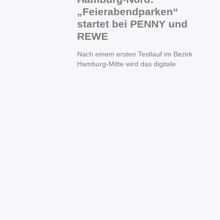
„Feierabendparken“
startet bei PENNY und
REWE
Nach einem ersten Testlauf im Bezirk
Hamburg-Mitte wird das digitale
Ein Jahr
Koalitionsarbeit in
Hamburg-Nord: SPD,
CDU und FDP ziehen
positive Zwischenbilanz
für den Bezirk
Vor mehr als einem Jahr am 1. Mai fiel
mit