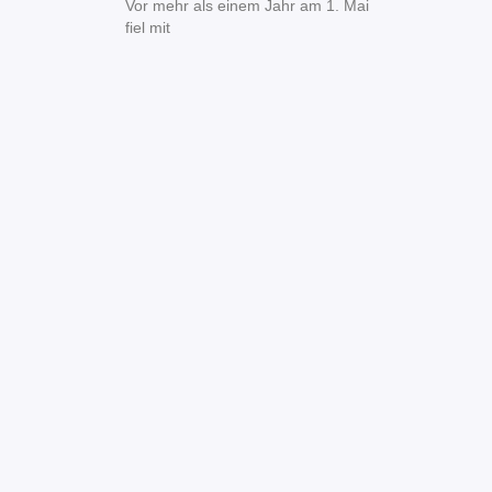
Vor mehr als einem Jahr am 1. Mai
fiel mit
Mit dem
Laden der
Karte
akzeptiere
n Sie die
Datenschu
tzerklärun
g von
Google.
Mehr
erfahren