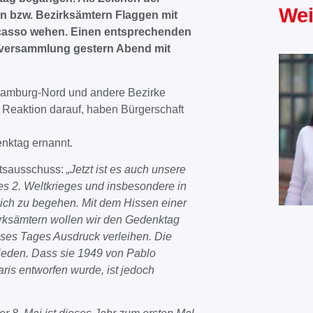
Wei
n bzw. Bezirksämtern Flaggen mit
icasso wehen. Einen entsprechenden
versammlung gestern Abend mit
Hamburg-Nord und andere Bezirke
 Reaktion darauf, haben Bürgerschaft
enktag ernannt.
tsausschuss:
„Jetzt ist es auch unsere
 2. Weltkrieges und insbesondere in
lich zu begehen. Mit dem Hissen einer
rksämtern wollen wir den Gedenktag
eses Tages Ausdruck verleihen. Die
rieden. Dass sie 1949 von Pablo
ris entworfen wurde, ist jedoch