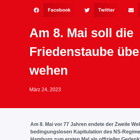
Facebook
Twitter
Am 8. Mai soll die
Friedenstaube üb
wehen
März 24, 2023
Am 8. Mai vor 77 Jahren endete der Zweite Wel
bedingungslosen Kapitulation des NS-Regimes.
Hamburg zum ersten Mal als offizieller Geden