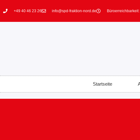
+49 40 46 23 26
info@spd-fraktion-nord.de
Büroerreichbarkeit:
Startseite
A