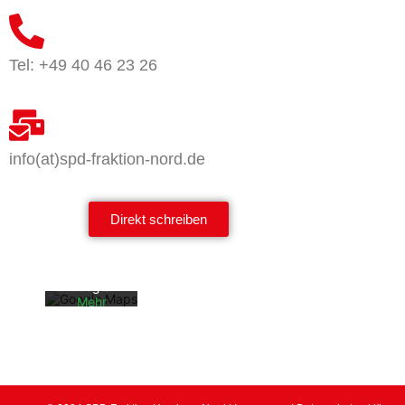
Tel: +49 40 46 23 26
info(at)spd-fraktion-nord.de
Mit dem
Laden der
Karte
akzeptiere
Direkt schreiben
n Sie die
Datenschu
tzerklärun
g von
Google.
Mehr
erfahren
Karte
laden
Google