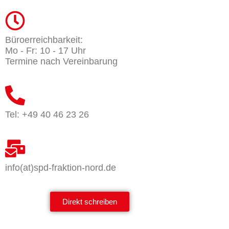
Büroerreichbarkeit:
Mo - Fr: 10 - 17 Uhr
Termine nach Vereinbarung
Tel: +49 40 46 23 26
info(at)spd-fraktion-nord.de
Mit dem
Laden der
Karte
akzeptiere
Direkt schreiben
n Sie die
Datenschu
tzerklärun