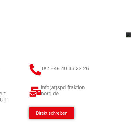
1
Tel: +49 40 46 23 26
info(at)spd-fraktion-
it:
nord.de
 Uhr
Direkt schreiben