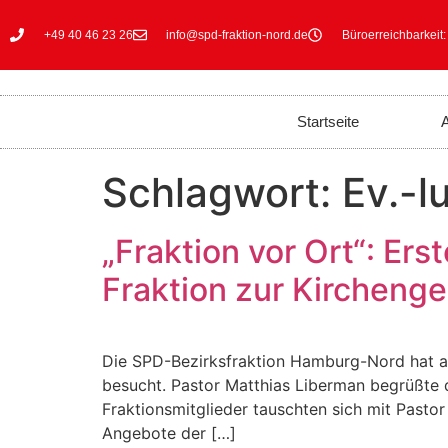
+49 40 46 23 26
info@spd-fraktion-nord.de
Büroerreichbarkeit:
Startseite
A
Schlagwort:
Ev.-l
„Fraktion vor Ort“: Ers
Fraktion zur Kirchen
Die SPD-Bezirksfraktion Hamburg-Nord hat am
besucht. Pastor Matthias Liberman begrüßte d
Fraktionsmitglieder tauschten sich mit Pastor
Angebote der […]