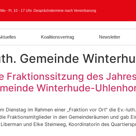
 Mo - Fr, 10 - 17 Uhr. Gesprächstermine nach Vereinbarung
ktuelles
Koalitionsvertrag
Newsletter
uth. Gemeinde Winterh
te Fraktionssitzung des Jahre
gemeinde Winterhude-Uhlenhor
 Dienstag im Rahmen einer „Fraktion vor Ort“ die Ev.-lut
ie Fraktionsmitglieder in den Gemeinderäumen und gab Einbl
 Liberman und Elke Steinweg, Koordinatorin des Quartierspr