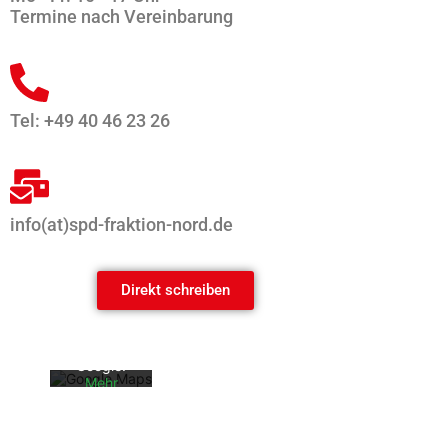
Termine nach Vereinbarung
Tel: +49 40 46 23 26
info(at)spd-fraktion-nord.de
Mit dem
Laden der
Karte
akzeptiere
Direkt schreiben
n Sie die
Datenschu
tzerklärun
g von
Google.
Mehr
erfahren
Karte