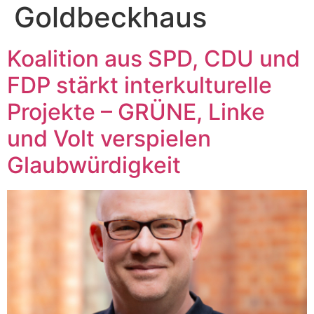
Goldbeckhaus
Koalition aus SPD, CDU und
FDP stärkt interkulturelle
Projekte – GRÜNE, Linke
und Volt verspielen
Glaubwürdigkeit