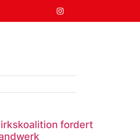
rkskoalition fordert
 Handwerk