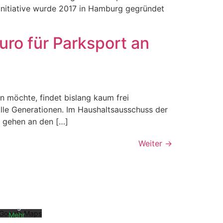
Initiative wurde 2017 in Hamburg gegründet
ro für Parksport an
 möchte, findet bislang kaum frei
alle Generationen. Im Haushaltsausschuss der
 gehen an den […]
Mit dem
Weiter
→
Laden der
Karte
akzeptiere
n Sie die
Datenschu
tzerklärun
g von
Google.
Mehr