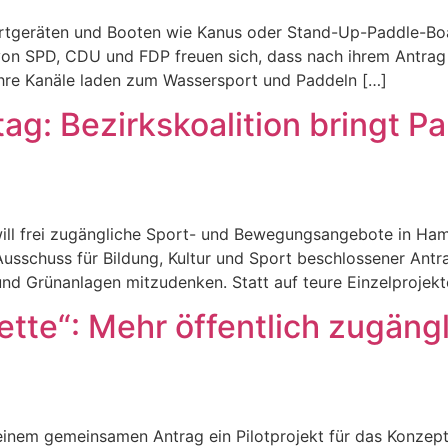
rtgeräten und Booten wie Kanus oder Stand-Up-Paddle-Boa
en von SPD, CDU und FDP freuen sich, dass nach ihrem Antr
ihre Kanäle laden zum Wassersport und Paddeln […]
ag: Bezirkskoalition bringt P
ill frei zugängliche Sport- und Bewegungsangebote in Ham
sschuss für Bildung, Kultur und Sport beschlossener Antrag
nd Grünanlagen mitzudenken. Statt auf teure Einzelprojekte
lette“: Mehr öffentlich zugängl
em gemeinsamen Antrag ein Pilotprojekt für das Konzept 