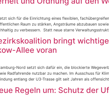
erheit und Ordnung auf den 
zt sich für die Einrichtung eines flexiblen, fachübergreif
m öffentlichen Raum zu stärken, Angsträume abzubauen sowi
hhaltig zu verbessern. Statt neue starre Verwaltungsstruktu
zirkskoalition bringt wichti
kow-Allee voran
amburg-Nord setzt sich dafür ein, die blockierte Wegeverb
wie Radfahrende nutzbar zu machen. Im Ausschuss für Klim
ndung entlang der U3-Trasse gilt seit Jahren als offensic
ue Regeln um: Schutz der Ufe