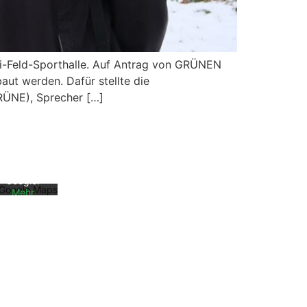
i-Feld-Sporthalle. Auf Antrag von GRÜNEN
aut werden. Dafür stellte die
Mit dem
GRÜNE), Sprecher […]
Laden der
Karte
akzeptiere
n Sie die
Datenschu
tzerklärun
g von
Google.
Mehr
erfahren
Karte
laden
Google
Maps immer
entsperren