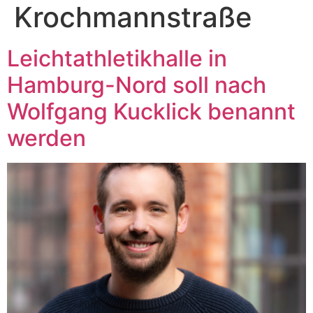
Krochmannstraße
Leichtathletikhalle in
Hamburg-Nord soll nach
Wolfgang Kucklick benannt
werden