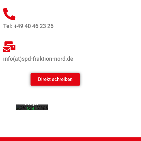
Tel: +49 40 46 23 26
info(at)spd-fraktion-nord.de
Mit dem
Laden der
Karte
akzeptiere
Direkt schreiben
n Sie die
Datenschu
tzerklärun
g von
Google.
Mehr
erfahren
Karte
laden