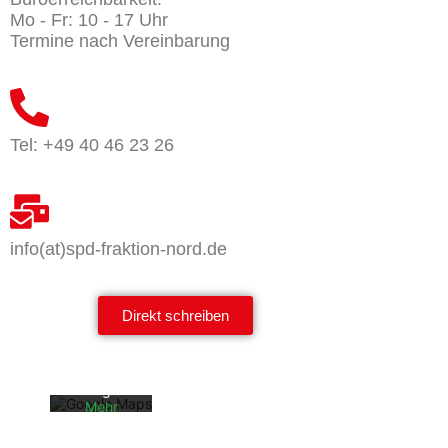
Mo - Fr: 10 - 17 Uhr
Termine nach Vereinbarung
Tel: +49 40 46 23 26
info(at)spd-fraktion-nord.de
Mit dem
Laden der
Karte
akzeptiere
Direkt schreiben
n Sie die
Datenschu
tzerklärun
g von
Google.
Mehr
erfahren