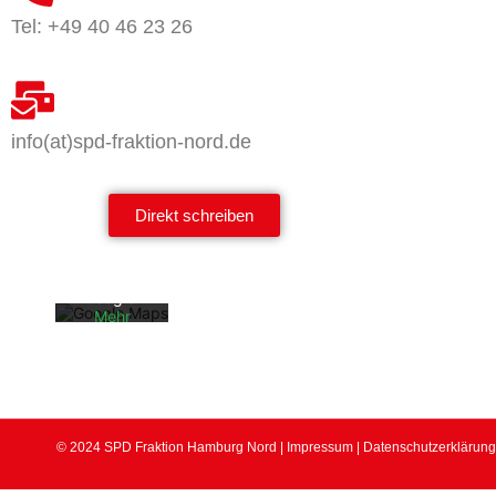
Tel: +49 40 46 23 26
info(at)spd-fraktion-nord.de
Mit dem
Laden der
Karte
akzeptiere
Direkt schreiben
n Sie die
Datenschu
tzerklärun
g von
Google.
Mehr
erfahren
Karte
laden
Google
© 2024 SPD Fraktion Hamburg Nord |
Impressum
|
Datenschutzerklärung
Maps immer
entsperren