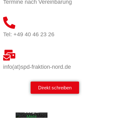
Termine nach Vereinbarung
Tel: +49 40 46 23 26
info(at)spd-fraktion-nord.de
Mit dem
Laden der
Karte
akzeptiere
Direkt schreiben
n Sie die
Datenschu
tzerklärun
g von
Google.
Mehr
erfahren
Karte
laden