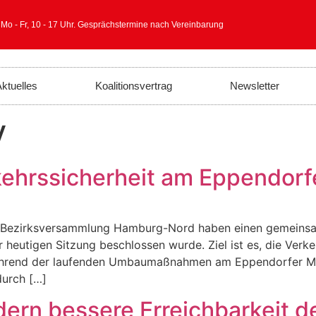
 Mo - Fr, 10 - 17 Uhr. Gesprächstermine nach Vereinbarung
ktuelles
Koalitionsvertrag
Newsletter
V
ehrssicherheit am Eppendorf
r Bezirksversammlung Hamburg-Nord haben einen gemeinsa
heutigen Sitzung beschlossen wurde. Ziel ist es, die Verke
rend der laufenden Umbaumaßnahmen am Eppendorfer Mark
durch […]
ern bessere Erreichbarkeit d