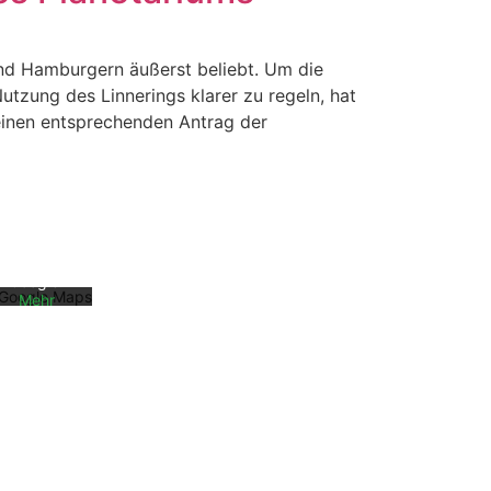
und Hamburgern äußerst beliebt. Um die
tzung des Linnerings klarer zu regeln, hat
inen entsprechenden Antrag der
Mit dem
Laden der
Karte
akzeptiere
n Sie die
Datenschu
tzerklärun
g von
Google.
Mehr
erfahren
Karte
laden
Google
Maps immer
entsperren