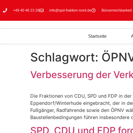
+49 40 46 23 26
info@spd-fraktion-nord.de
Büroerreichbarkeit:
Startseite
A
Schlagwort:
ÖPN
Verbesserung der Verk
Die Fraktionen von CDU, SPD und FDP in de
Eppendorf/Winterhude eingebracht, der in der 
Fußgänger, Radfahrende sowie den ÖPNV wäh
Baustellenbedingungen führen insbesondere 
SPD, CDU und FDP ford