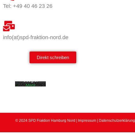
Tel: +49 40 46 23 26
info(at)spd-fraktion-nord.de
Mit dem
Laden der
Karte
akzeptiere
Direkt schreiben
n Sie die
Datenschu
tzerklärun
g von
Google.
Mehr
erfahren
Karte
laden
Google
© 2024 SPD Fraktion Hamburg Nord |
Impressum
|
Datenschutzerklärung
Maps immer
entsperren