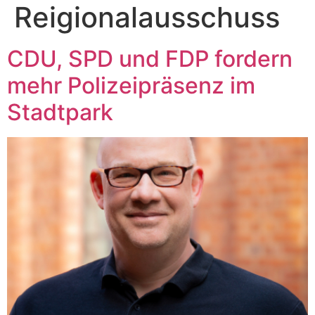
Reigionalausschuss
CDU, SPD und FDP fordern
mehr Polizeipräsenz im
Stadtpark