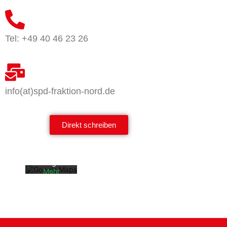
Tel: +49 40 46 23 26
info(at)spd-fraktion-nord.de
Mit dem
Laden der
Karte
akzeptiere
Direkt schreiben
n Sie die
Datenschu
tzerklärun
g von
Google.
Mehr
erfahren
Karte
laden