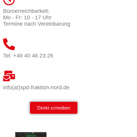
Büroerreichbarkeit:
Mo - Fr: 10 - 17 Uhr
Termine nach Vereinbarung
Tel: +49 40 46 23 26
info(at)spd-fraktion-nord.de
Mit dem
Laden der
Karte
akzeptiere
Direkt schreiben
n Sie die
Datenschu
tzerklärun
g von
Google.
Mehr