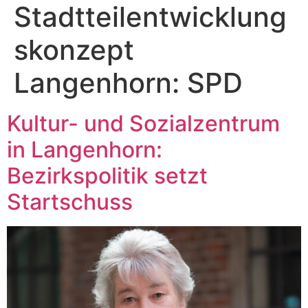
Stadtteilentwicklung
skonzept
Langenhorn: SPD
Kultur- und Sozialzentrum
in Langenhorn:
Bezirkspolitik setzt
Startschuss