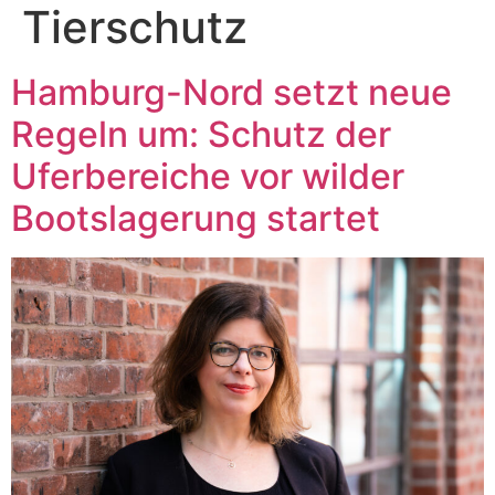
Tierschutz
Hamburg-Nord setzt neue
Regeln um: Schutz der
Uferbereiche vor wilder
Bootslagerung startet