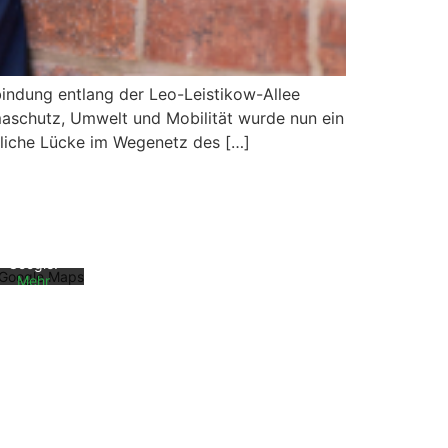
indung entlang der Leo-Leistikow-Allee
aschutz, Umwelt und Mobilität wurde nun ein
Mit dem
htliche Lücke im Wegenetz des […]
Laden der
Karte
akzeptiere
n Sie die
Datenschu
tzerklärun
g von
Google.
Mehr
erfahren
Karte
laden
Google
Maps immer
entsperren