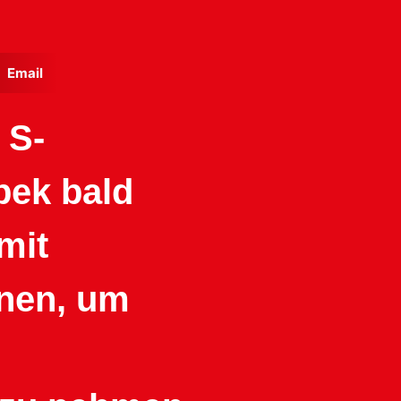
Email
 S-
ek bald
mit
nen, um