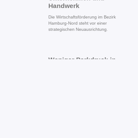
Handwerk
Die Wirtschaftsförderung im Bezirk
Hamburg-Nord steht vor einer
strategischen Neuausrichtung.
Weniger Parkdruck in
Hamburg-Nord:
„Feierabendparken“
startet bei PENNY und
REWE
Nach einem ersten Testlauf im Bezirk
Hamburg-Mitte wird das digitale