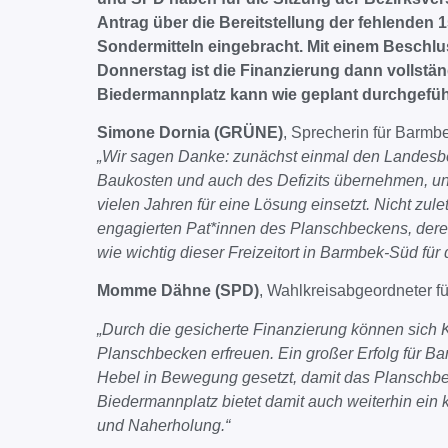
Antrag über die Bereitstellung der fehlenden 
Sondermitteln eingebracht. Mit einem Beschl
Donnerstag ist die Finanzierung dann vollstä
Biedermannplatz kann wie geplant durchgefüh
Simone Dornia (GRÜNE)
, Sprecherin für Barmb
„Wir sagen Danke: zunächst einmal den Landesbe
Baukosten und auch des Defizits übernehmen, un
vielen Jahren für eine Lösung einsetzt. Nicht zul
engagierten Pat*innen des Planschbeckens, deren
wie wichtig dieser Freizeitort in Barmbek-Süd für d
Momme Dähne (SPD)
, Wahlkreisabgeordneter f
„Durch die gesicherte Finanzierung können sich 
Planschbecken erfreuen. Ein großer Erfolg für 
Hebel in Bewegung gesetzt, damit das Planschbec
Biedermannplatz bietet damit auch weiterhin ein 
und Naherholung.“