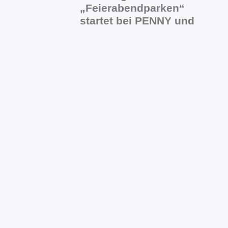
„Feierabendparken“
startet bei PENNY und
REWE
Nach einem ersten Testlauf im Bezirk
Hamburg-Mitte wird das digitale
Ein Jahr
Koalitionsarbeit in
Hamburg-Nord: SPD,
CDU und FDP ziehen
positive Zwischenbilanz
für den Bezirk
Vor mehr als einem Jahr am 1. Mai fiel
mit