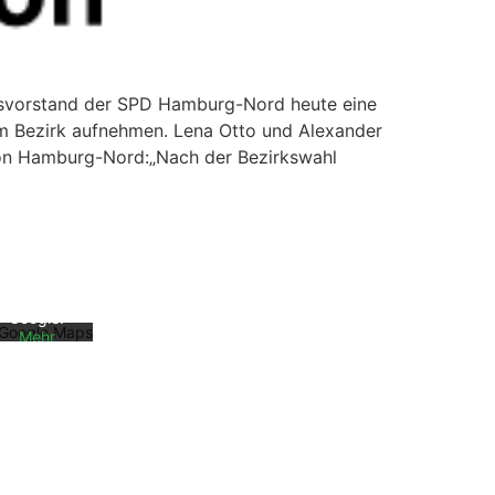
eisvorstand der SPD Hamburg-Nord heute eine
im Bezirk aufnehmen. Lena Otto und Alexander
ion Hamburg-Nord:„Nach der Bezirkswahl
Mit dem
Laden der
Karte
akzeptiere
n Sie die
Datenschu
tzerklärun
g von
Google.
Mehr
erfahren
Karte
laden
Google
Maps immer