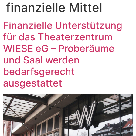
finanzielle Mittel
Finanzielle Unterstützung
für das Theaterzentrum
WIESE eG – Proberäume
und Saal werden
bedarfsgerecht
ausgestattet