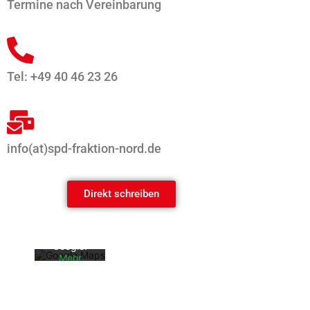
Termine nach Vereinbarung
Tel: +49 40 46 23 26
info(at)spd-fraktion-nord.de
Mit dem
Laden der
Karte
akzeptiere
Direkt schreiben
n Sie die
Datenschu
tzerklärun
g von
Google.
Mehr
erfahren
Karte
laden