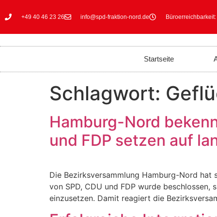
+49 40 46 23 26
info@spd-fraktion-nord.de
Büroerreichbarkeit:
Startseite
A
Schlagwort:
Geflü
Hamburg-Nord bekennt
und FDP setzen auf lan
Die Bezirksversammlung Hamburg-Nord hat sich
von SPD, CDU und FDP wurde beschlossen, si
einzusetzen. Damit reagiert die Bezirksversa