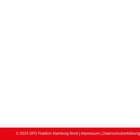
Karte
laden
Google
Maps immer
entsperren
© 2024 SPD Fraktion Hamburg Nord |
Impressum
|
Datenschutzerklärung