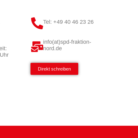
1
Tel: +49 40 46 23 26
info(at)spd-fraktion-
it:
nord.de
 Uhr
Direkt schreiben