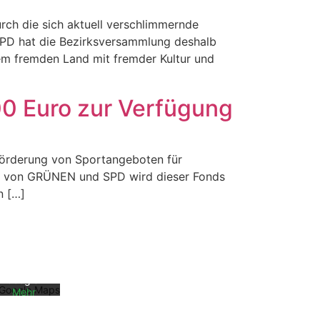
rch die sich aktuell verschlimmernde
SPD hat die Bezirksversammlung deshalb
nem fremden Land mit fremder Kultur und
00 Euro zur Verfügung
 Förderung von Sportangeboten für
tive von GRÜNEN und SPD wird dieser Fonds
Mit dem
n […]
Laden der
Karte
akzeptiere
n Sie die
Datenschu
tzerklärun
g von
Google.
Mehr
erfahren