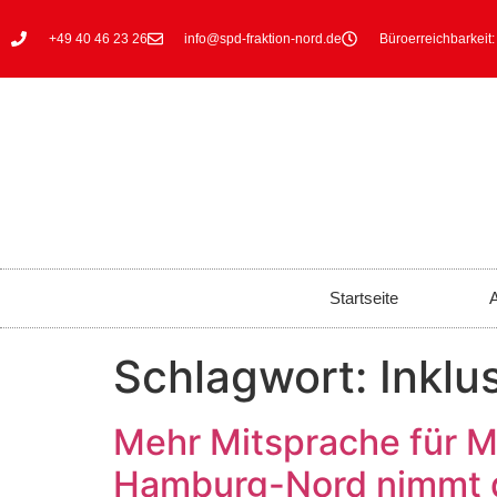
+49 40 46 23 26
info@spd-fraktion-nord.de
Büroerreichbarkeit:
Startseite
A
Schlagwort:
Inklu
Mehr Mitsprache für M
Hamburg-Nord nimmt d