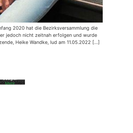
Anfang 2020 hat die Bezirksversammlung die
er jedoch nicht zeitnah erfolgen und wurde
Mit dem
tzende, Heike Wandke, lud am 11.05.2022 […]
Laden der
Karte
akzeptiere
n Sie die
Datenschu
tzerklärun
g von
Google.
Mehr
erfahren
Karte
laden
Google
Maps immer
entsperren