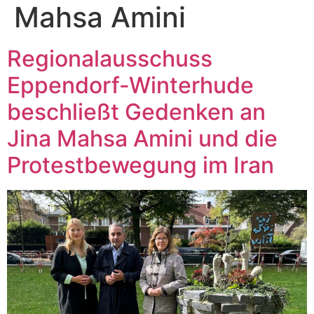
Mahsa Amini
Regionalausschuss
Eppendorf-Winterhude
beschließt Gedenken an
Jina Mahsa Amini und die
Protestbewegung im Iran