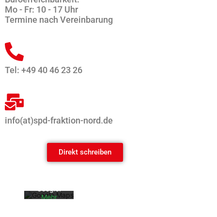
Mo - Fr: 10 - 17 Uhr
Termine nach Vereinbarung
Tel: +49 40 46 23 26
info(at)spd-fraktion-nord.de
Mit dem
Laden der
Karte
akzeptiere
Direkt schreiben
n Sie die
Datenschu
tzerklärun
g von
Google.
Mehr
erfahren