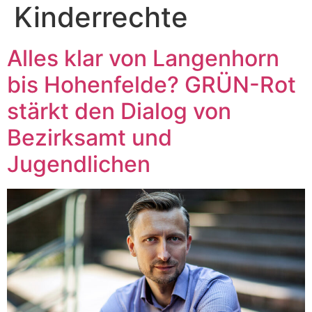
Kinderrechte
Alles klar von Langenhorn
bis Hohenfelde? GRÜN-Rot
stärkt den Dialog von
Bezirksamt und
Jugendlichen