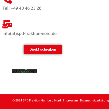
Tel: +49 40 46 23 26
info(at)spd-fraktion-nord.de
Mit dem
Laden der
Karte
akzeptiere
Direkt schreiben
n Sie die
Datenschu
tzerklärun
g von
Google.
Mehr
erfahren
Karte
laden
Google
© 2024 SPD Fraktion Hamburg Nord |
Impressum
|
Datenschutzerklärung
Maps immer
entsperren