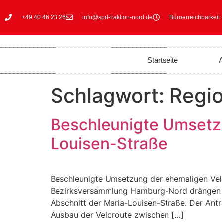
+49 40 46 23 26
info@spd-fraktion-nord.de
Büroerreichbarkeit:
Startseite
A
Schlagwort:
Regi
Beschleunigte Umsetzu
Louisen-Straße
Beschleunigte Umsetzung der ehemaligen Vel
Bezirksversammlung Hamburg-Nord drängen au
Abschnitt der Maria-Louisen-Straße. Der An
Ausbau der Veloroute zwischen […]