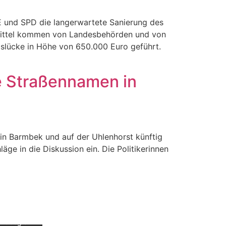
 und SPD die langerwartete Sanierung des
Mittel kommen von Landesbehörden und von
gslücke in Höhe von 650.000 Euro geführt.
e Straßennamen in
 in Barmbek und auf der Uhlenhorst künftig
ge in die Diskussion ein. Die Politikerinnen
Mit dem
Laden der
Karte
akzeptiere
n Sie die
Datenschu
tzerklärun
g von
Google.