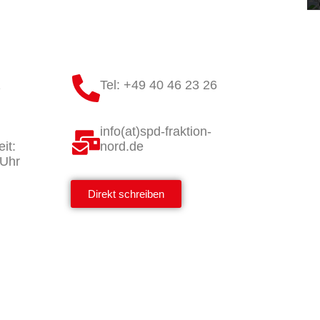
1
Tel: +49 40 46 23 26
info(at)spd-fraktion-
it:
nord.de
 Uhr
Direkt schreiben